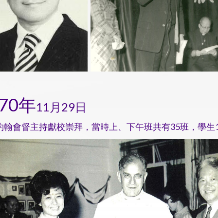
970年
11月29日
約翰會督主持獻校崇拜，當時上、下午班共有35班，學生1