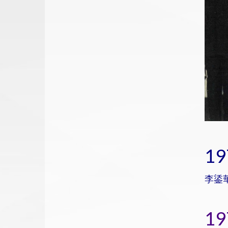
1
李鋈
1