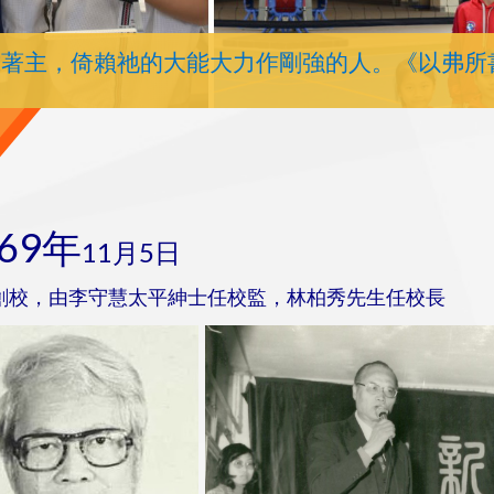
靠著主，倚賴祂的大能大力作剛強的人。《以弗所
969年
11月5日
創校，由李守慧太平紳士任校監，林柏秀先生任校長