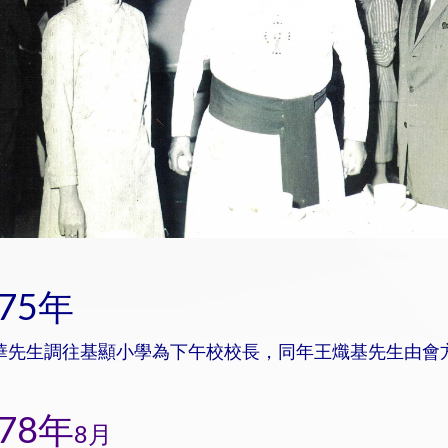
975年
華先生調往基顯小學為下午校校長，同年王熾基先生由會
978年
8月