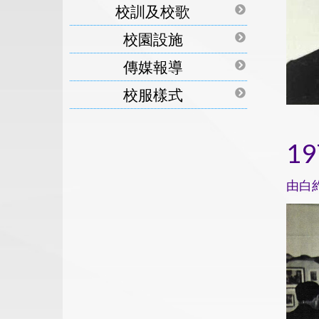
校訓及校歌
校園設施
傳媒報導
校服樣式
1
由白