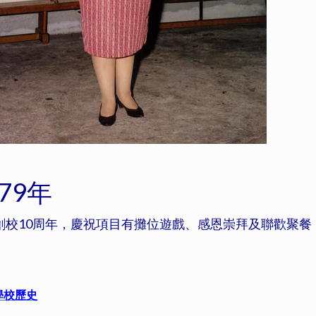
979年
創校10周年，慶祝項目有攤位遊戲、感恩崇拜及聯歡聚餐
學校歷史