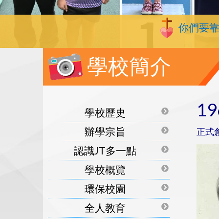
你們要
學校簡介
1
學校歷史
辦學宗旨
正式
認識JT多一點
學校概覽
環保校園
全人教育