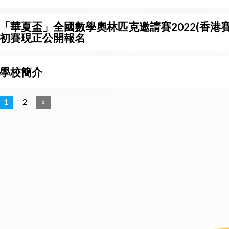
「華夏盃」全國數學奧林匹克邀請賽2022(香港賽
初賽現正公開報名
學校簡介
1
2
»