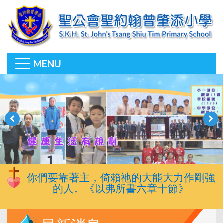
MENU
你們要靠著主，倚賴祂的大能大力作剛強
的人。《以弗所書六章十節》