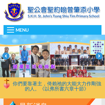
MENU
你們要靠著主，倚賴祂的大能大力作剛強
的人。《以弗所書六章十節》