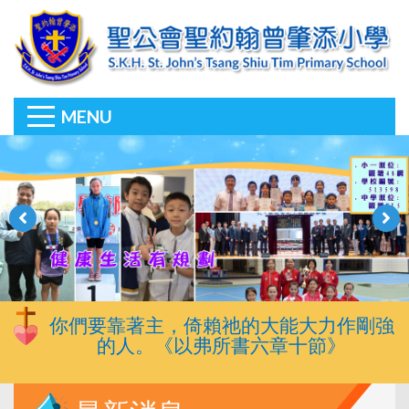
MENU
你們要靠著主，倚賴祂的大能大力作剛強
的人。《以弗所書六章十節》