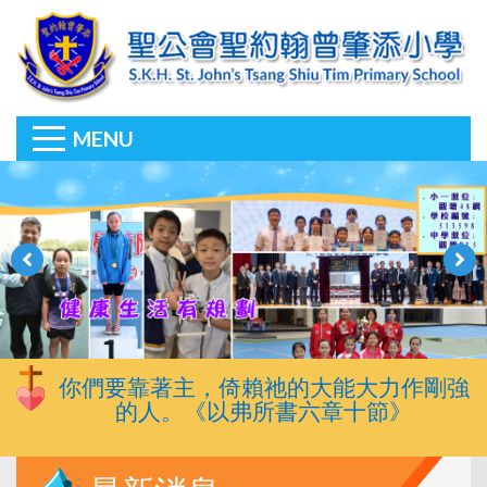
MENU
你們要靠著主，倚賴祂的大能大力作剛強
的人。《以弗所書六章十節》