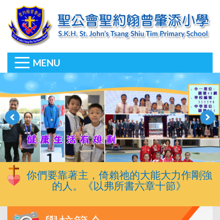
MENU
你們要靠著主，倚賴祂的大能大力作剛強
的人。《以弗所書六章十節》