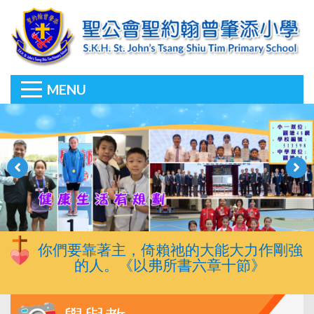
MENU
你們要靠著主，倚賴祂的大能大力作剛強
的人。《以弗所書六章十節》