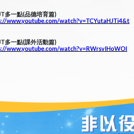
JT多一點(品德培育篇)
s://www.youtube.com/watch?v=TCYutaHJTi4&t
JT多一點(課外活動篇)
s://www.youtube.com/watch?v=RWrsvIHoWOI