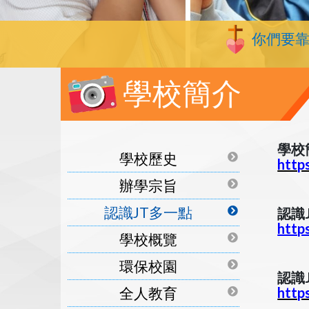
你們要
學校簡介
學校
學校歷史
http
辦學宗旨
認識JT多一點
認識
http
學校概覽
環保校園
認識
全人教育
http