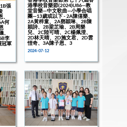
港學校音樂節(2024)U86—教
1B張
堂音樂—中文歌曲—小學合唱
俊
團—13歲或以下 - 2A陳僖樂、
恩、
2A黃梓童、2A鄧穎琳、2B陳
6A何
穎詩、2B梁芷瑜、2B周樂
恩
兒、2C陸可晴、2C楊佩澄、
儀、
2D林天晴、2D施文君、2D雲
6B李
愷奇、3A陳子恩、3
團冠軍
2024-07-12