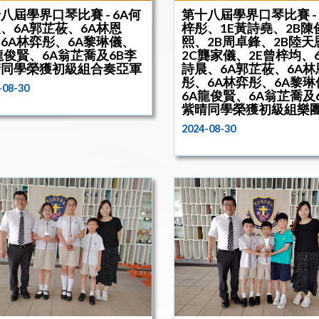
八屆學界口琴比賽 - 6A何
第十八屆學界口琴比賽 - 
、6A郭芷莜、6A林恩
梓彤、1E黃詩堯、2B陳
6A林弈彤、6A黎琳儀、
熙、2B周卓鋒、2B陸天
龍俊賢、6A翁芷喬及6B李
2C龔家儀、2E曾梓均、
晴同學榮獲初級組合奏亞軍
詩晨、6A郭芷莜、6A林
彤、6A林弈彤、6A黎琳
-08-30
6A龍俊賢、6A翁芷喬及
紫晴同學榮獲初級組樂
2024-08-30