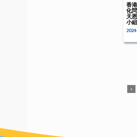
香
化問
天恩
小
2024
«