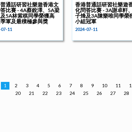
港普通話研習社樂遊香港文
香港普通話研習社樂遊
答比賽 - 4A蔡銳澤、5A梁
化問答比賽 - 3A謝卓軒
及5A林紫棋同學榮獲高
子烽及3A陳樂唯同學榮
組季軍及最積極參與獎
小組冠軍
-07-11
2024-07-11
1
2
3
4
5
6
7
8
9
10
11
1
20
21
22
23
24
25
26
27
28