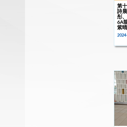
第十
詩晨
彤、
6A
紫
2024