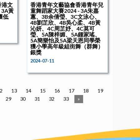
香港文
香港青年文藝協會香港青年兒
、3A黃
童舞蹈家大賽2024 - 3A朱嘉
獲低
蕙、3B余倩瑩、3C文泳心、
4B劉芷欣、4B吳心柔、4B黃
沁妍、4C周芷妤、4C莫可
瑩、5A陳梓媚、5A鍾家瑤、
5A簡樂怡及5A梁天恩同學榮
獲小學高年級組街舞（群舞）
銀獎
2024-07-11
2
13
14
15
16
17
18
19
29
30
31
32
33
»