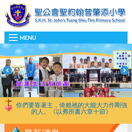
MENU
你們要靠著主，倚賴祂的大能大力作剛強
的人。《以弗所書六章十節》