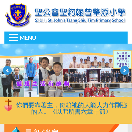
MENU
你們要靠著主，倚賴祂的大能大力作剛強
的人。《以弗所書六章十節》