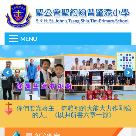
MENU
你們要靠著主，倚賴祂的大能大力作剛強
的人。《以弗所書六章十節》