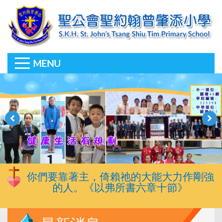
MENU
你們要靠著主，倚賴祂的大能大力作剛強
的人。《以弗所書六章十節》