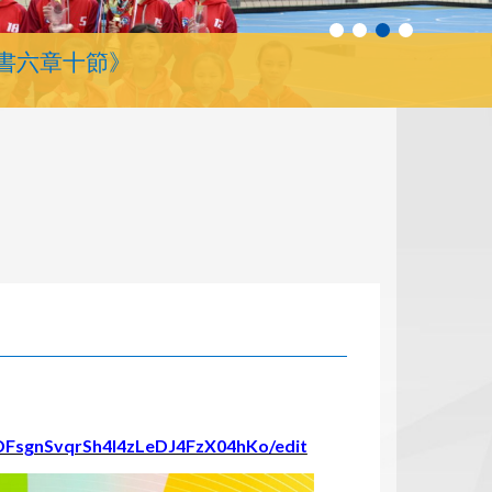
書六章十節》
DFsgnSvqrSh4l4zLeDJ4FzX04hKo/edit