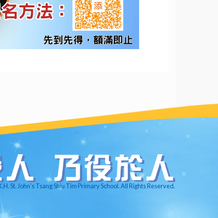
.H. St. John’s Tsang Shiu Tim Primary School. All Rights Reserved.