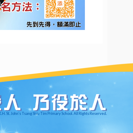
.H. St. John’s Tsang Shiu Tim Primary School. All Rights Reserved.