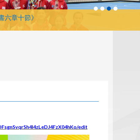
書六章十節》
DFsgnSvqrSh4l4zLeDJ4FzX04hKo/edit