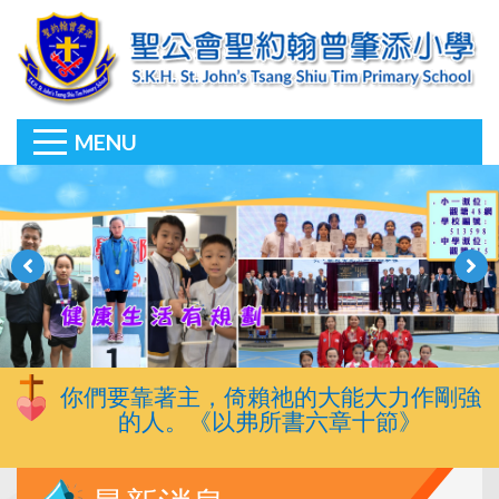
MENU
你們要靠著主，倚賴祂的大能大力作剛強
的人。《以弗所書六章十節》