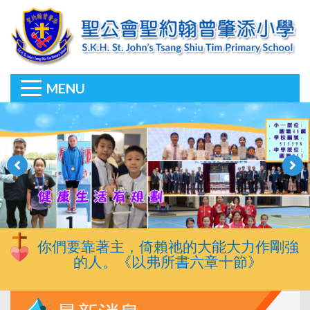
MENU
你們要靠著主，倚賴祂的大能大力作剛強
的人。《以弗所書六章十節》