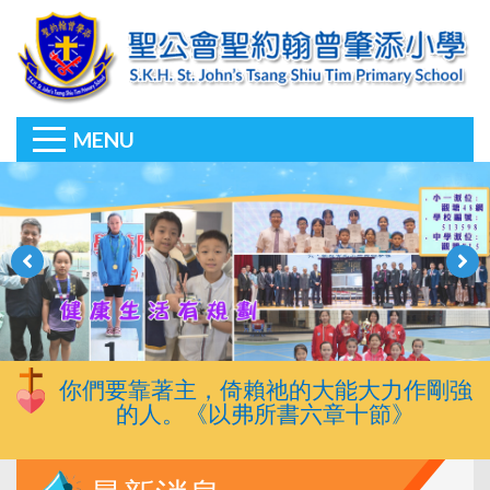
MENU
你們要靠著主，倚賴祂的大能大力作剛強
的人。《以弗所書六章十節》