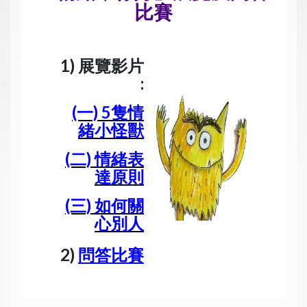
比賽
1) 展覽影片
:
(一) 5隻情
緒小怪獸
(二) 情緒表
達原則
(三) 如何關
心別人
2)
問答比賽