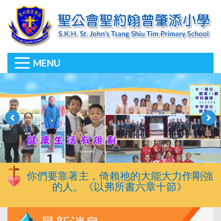
MENU
你們要靠著主，倚賴祂的大能大力作剛強
的人。《以弗所書六章十節》